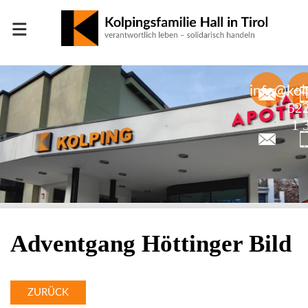
≡
+
info@kolp
52
1 
Adventgang Höttinger Bild
ZURÜCK