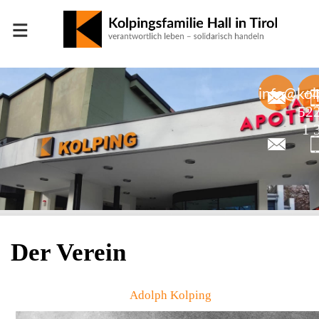
≡
+
info@kolp
52
1 
Der Verein
Adolph Kolping