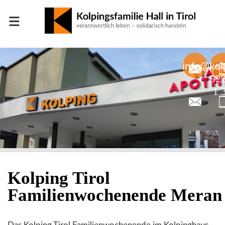
≡
+
info@kolp
52
1 
Kolping Tirol
Familienwochenende Meran