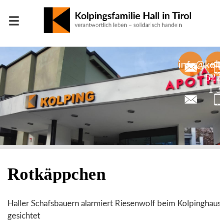
≡
+
info@kolp
52
1 
Rotkäppchen
Haller Schafsbauern alarmiert Riesenwolf beim Kolpinghau
gesichtet